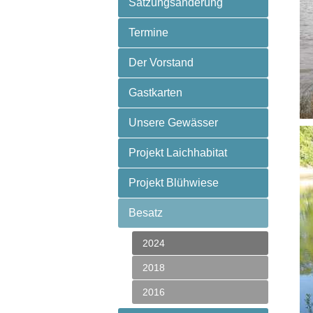
Satzungsänderung
Termine
Der Vorstand
Gastkarten
Unsere Gewässer
Projekt Laichhabitat
Projekt Blühwiese
Besatz
2024
2018
2016